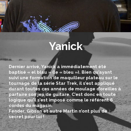
Yanick
Dernier arrivé, Yanick a immédiatement été
baptisé « el blau » (le « bleu »). Bien qu’ayant
suivi une formation de maquilleur plateau sur le
tournage de la série Star Trek, il s’est appliqué
durant toutes ces années de moulage d’oreilles à
parfaire son jeu de guitare. C’est donc en toute
logique qu’il s’est imposé comme le référent 6
cordes du magasin.
Fender, Gibson et autre Martin n’ont plus de
secret pour lui !